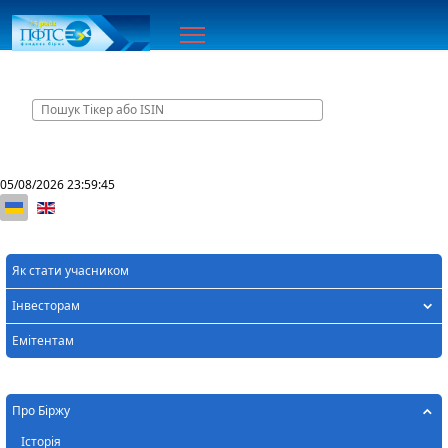
Головна
Контакти
05/08/2026
23:59:45
Оберіть свою мову
Як стати учасником
Інвесторам
Емітентам
Про Біржу
Історія