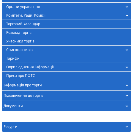
Органи управління
Комітети, Ради, Комісії
Торговий календар
Розклад торгів
Учасники торгів
Список активів
Тарифи
Оприлюднення інформації
Преса про ПФТС
Інформація про торги
Підключення до торгів
Документи
Ресурси