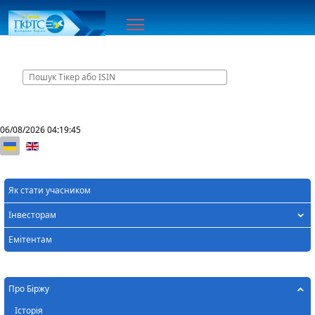
Головна
Контакти
06/08/2026
04:19:45
Оберіть свою мову
Як стати учасником
Інвесторам
Емітентам
Про Біржу
Історія