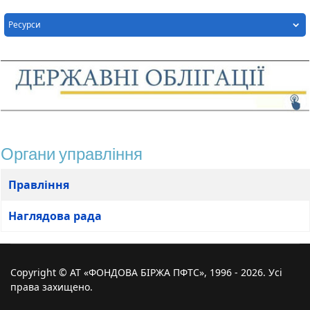
Ресурси
Органи управління
Таблиця статей
Заголовок
Правління
Наглядова рада
Copyright © АТ «ФОНДОВА БІРЖА ПФТС», 1996 - 2026. Усі
права захищено.