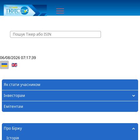
Головна
Контакти
06/08/2026
07:17:39
Оберіть свою мову
Як стати учасником
Інвесторам
Емітентам
Про Біржу
Історія