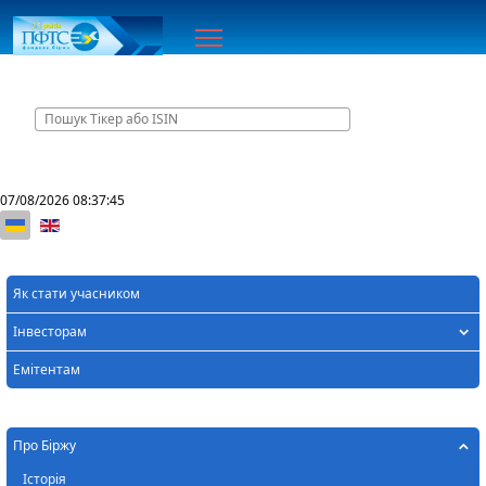
Головна
07/08/2026
08:37:45
Оберіть свою мову
Як стати учасником
Інвесторам
Емітентам
Про Біржу
Історія