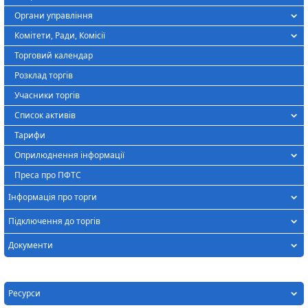
Органи управління
Комітети, Ради, Комісії
Торговий календар
Розклад торгів
Учасники торгів
Список активів
Тарифи
Оприлюднення інформації
Преса про ПФТС
Інформація про торги
Підключення до торгів
Документи
Ресурси