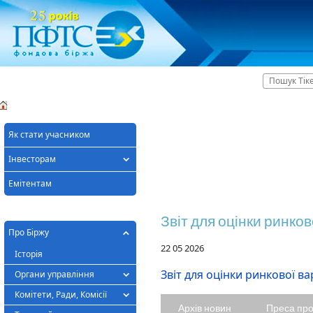
Головна
ПІДСУМКИ
ХІД ТОРГІВ
СПИСОК АКТИВІВ
УЧАСН
Як стати учасником
Інвесторам
Емітентам
Звіт для оцінки ринков
Про Біржу
22 05 2026
Історія
Звіт для оцінки ринкової ва
Органи управління
Комітети, Ради, Комісії
Архів новин
Преса пр