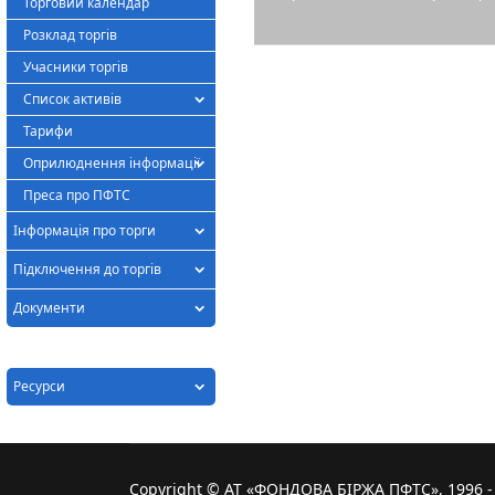
Торговий календар
Розклад торгів
Учасники торгів
Список активів
Тарифи
Оприлюднення інформації
Преса про ПФТС
Інформація про торги
Підключення до торгів
Документи
Ресурси
Copyright © АТ «ФОНДОВА БІРЖА ПФТС», 1996 - 