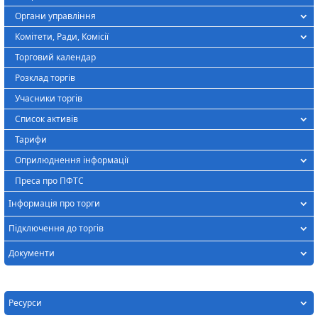
Органи управління
Комітети, Ради, Комісії
Торговий календар
Розклад торгів
Учасники торгів
Список активів
Тарифи
Оприлюднення інформації
Преса про ПФТС
Інформація про торги
Підключення до торгів
Документи
Ресурси