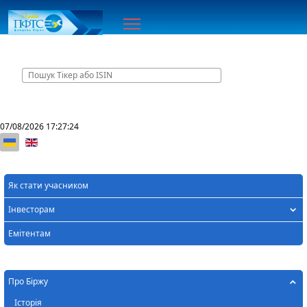
Головна
07/08/2026
17:27:24
Оберіть свою мову
Як стати учасником
Інвесторам
Емітентам
Про Біржу
Історія