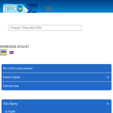
Головна
06/08/2026
23:52:41
Оберіть свою мову
Як стати учасником
Інвесторам
Емітентам
Про Біржу
Історія