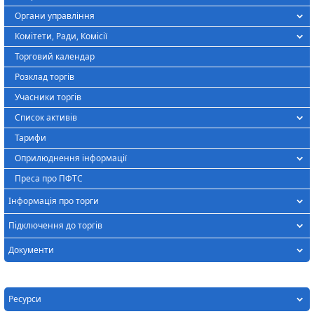
Органи управління
Комітети, Ради, Комісії
Торговий календар
Розклад торгів
Учасники торгів
Список активів
Тарифи
Оприлюднення інформації
Преса про ПФТС
Інформація про торги
Підключення до торгів
Документи
Ресурси