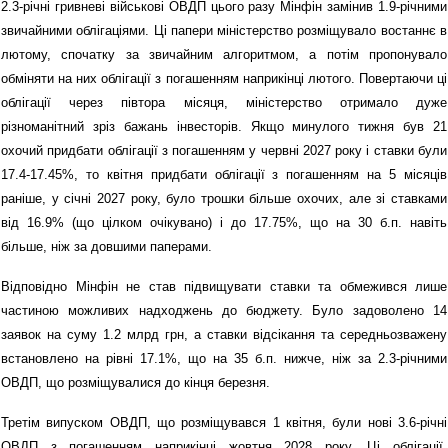
2.3-річні гривневі військові ОВДП цього разу Мінфін замінив 1.9-річними
звичайними облігаціями. Ці папери міністерство розміщувало востаннє в
лютому, спочатку за звичайним алгоритмом, а потім пропонувало
обміняти на них облігації з погашенням наприкінці лютого. Повертаючи ці
облігації через півтора місяця, міністерство отримало дуже
різноманітний зріз бажань інвесторів. Якщо минулого тижня був 21
охочий придбати облігації з погашенням у червні 2027 року і ставки були
17.4-17.45%, то квітня придбати облігації з погашенням на 5 місяців
раніше, у січні 2027 року, було трошки більше охочих, але зі ставками
від 16.9% (що цілком очікувано) і до 17.75%, що на 30 б.п. навіть
більше, ніж за довшими паперами.
Відповідно Мінфін не став підвищувати ставки та обмежився лише
частиною можливих надходжень до бюджету. Було задоволено 14
заявок на суму 1.2 млрд грн, а ставки відсікання та середньозважену
встановлено на рівні 17.1%, що на 35 б.п. нижче, ніж за 2.3-річними
ОВДП, що розміщувалися до кінця березня.
Третім випуском ОВДП, що розміщувався 1 квітня, були нові 3.6-річні
ОВДП з погашенням наприкінці жовтня 2028 року. Ці облігації,