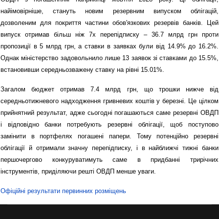
найімовірніше, стануть новим резервним випуском облігацій,
дозволеним для покриття частини обов'язкових резервів банків. Цей
випуск отримав більш ніж 7х перепідписку – 36.7 млрд грн проти
пропозиції в 5 млрд грн, а ставки в заявках були від 14.9% до 16.2%.
Однак міністерство задовольнило лише 13 заявок зі ставками до 15.5%,
встановивши середньозважену ставку на рівні 15.01%.
Загалом бюджет отримав 7.4 млрд грн, що трошки нижче від
середньотижневого надходження гривневих коштів у березні. Це цілком
прийнятний результат, адже сьогодні погашаються саме резервні ОВДП
і відповідно банки потребують резервні облігації, щоб поступово
замінити в портфелях погашені папери. Тому потенційно резервні
облігації й отримали значну перепідписку, і в найближчі тижні банки
першочергово конкуруватимуть саме в придбанні трирічних
інструментів, приділяючи решті ОВДП менше уваги.
Офіційні результати первинних розміщень