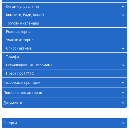
Органи управління
Комітети, Ради, Комісії
Торговий календар
Розклад торгів
Учасники торгів
Список активів
Тарифи
Оприлюднення інформації
Преса про ПФТС
Інформація про торги
Підключення до торгів
Документи
Ресурси