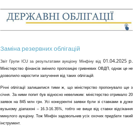
Заміна резервних облігацій
01.0
4.2025 р.
Звіт Групи ICU за результатами аукціону Мінфіну від
Міністерство фінансів змінило пропозицію гривневих ОВДП, однак це не
дозволило наростити залучення від таких облігацій.
Річні облігації залишилися тими ж, що міністерство пропонувало ще з
січня. За ними попит був відносно невеликим: міністерство отримало 20
заявок на 845 млн грн. Усі конкурентні заявки були зі ставками в дуже
вузькому діапазоні – 16.3-16.35%, тобто не вище від ставки відсікання
минулого аукціону. Тож Мінфін задовольнив усіх охочих придбати такий
інструмент.