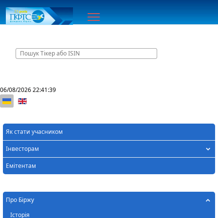
Головна
06/08/2026
22:41:39
Оберіть свою мову
Як стати учасником
Інвесторам
Емітентам
Про Біржу
Історія