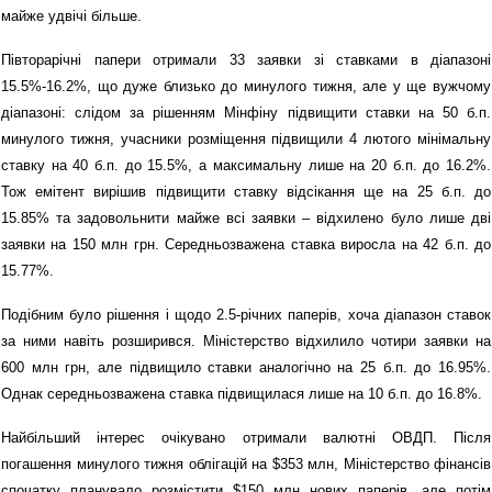
майже удвічі більше.
Півторарічні папери отримали 33 заявки зі ставками в діапазоні
15.5%-16.2%, що дуже близько до минулого тижня, але у ще вужчому
діапазоні: слідом за рішенням Мінфіну підвищити ставки на 50 б.п.
минулого тижня, учасники розміщення підвищили
4
лютого мінімальну
ставку на 40 б.п. до 15.5%, а максимальну лише на 20 б.п. до 16.2%.
Тож емітент вирішив підвищити ставку відсікання ще на 25 б.п. до
15.85% та задовольнити майже всі заявки – відхилено було лише дві
заявки на 150 млн грн. Середньозважена ставка виросла на 42 б.п. до
15.77%.
Подібним було рішення і щодо 2.5-річних паперів, хоча діапазон ставок
за ними навіть розширився. Міністерство відхилило чотири заявки на
600 млн грн, але підвищило ставки аналогічно на 25 б.п. до 16.95%.
Однак середньозважена ставка підвищилася лише на 10 б.п. до 16.8%.
Найбільший інтерес очікувано отримали валютні ОВДП. Після
погашення минулого тижня облігацій на $353 млн, Міністерство фінансів
спочатку планувало розмістити $150 млн нових паперів, але потім