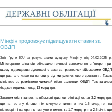
Мінфін продовжує підвищувати ставки за
ОВДП
Звіт Групи ICU за результатами аукціону Мінфіну від
04
.0
2
.2025 р.
Міністерство фінансів збільшило гривневі запозичення вп’ятеро, при
цьому підвищивши відсоткові ставки за гривневими військовими ОВДП
ще раз, але лише на половину від минулотижневого зростання. Також
міністерство розмістило чималий обсяг валютних ОВДП. Тож загалом
бюджет отримав понад 13 млрд грн.
Загалом обсяг заявок на військові гривневі облігації склав 3.2 млрд грн,
що на третину більше, ніж минулого тижня, з них 1.5 млрд грн на
півторарічні папери, як і минулого тижня, та 1.7 млрд грн на 2.5-річні, що