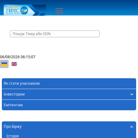
Головна
Контакти
06/08/2026
06:15:07
Оберіть свою мову
Як стати учасником
Інвесторам
Емітентам
Про Біржу
Історія