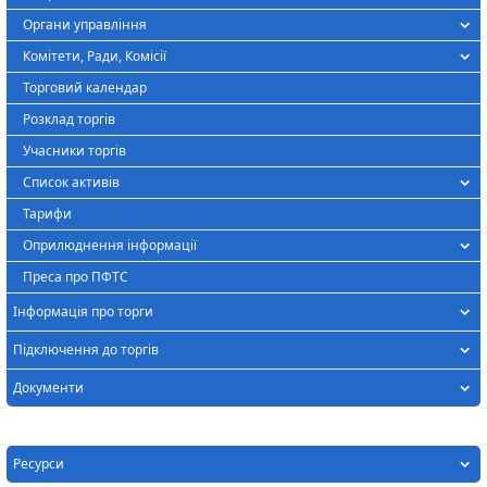
Органи управління
Комітети, Ради, Комісії
Торговий календар
Розклад торгів
Учасники торгів
Список активів
Тарифи
Оприлюднення інформації
Преса про ПФТС
Інформація про торги
Підключення до торгів
Документи
Ресурси