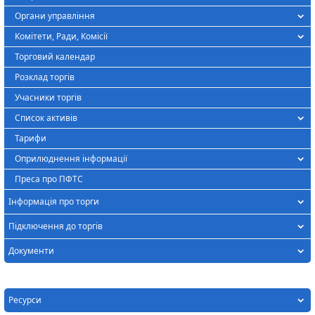
Органи управління
Комітети, Ради, Комісії
Торговий календар
Розклад торгів
Учасники торгів
Список активів
Тарифи
Оприлюднення інформації
Преса про ПФТС
Інформація про торги
Підключення до торгів
Документи
Ресурси