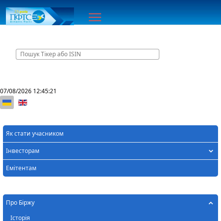
Головна
07/08/2026
12:45:21
Оберіть свою мову
Як стати учасником
Інвесторам
Емітентам
Про Біржу
Історія