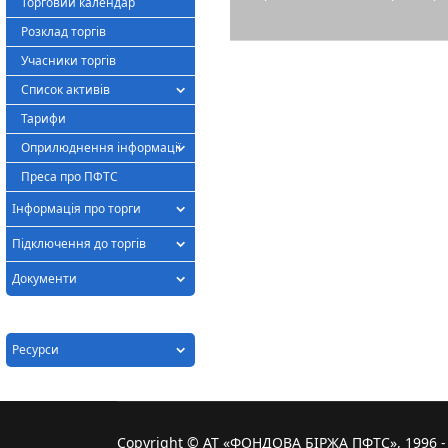
Торговий календар
Розклад торгів
Учасники торгів
Список активів
Тарифи
Оприлюднення інформації
Преса про ПФТС
Інформація про торги
Підключення до торгів
Документи
Ресурси
Copyright © АТ «ФОНДОВА БІРЖА ПФТС», 1996 - 