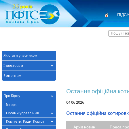
ПІДС
Головна
Контакти
Як стати учасником
Інвесторам
Емітентам
Остання офіційна кот
Про Біржу
04 06 2026
Історія
Остання офіційна котировка
Органи управління
Комітети, Ради, Комісії
Архів новин
Преса пр