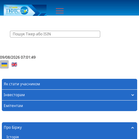
Головна
09/08/2026
07:01:49
Оберіть свою мову
Як стати учасником
Інвесторам
Емітентам
Про Біржу
Історія