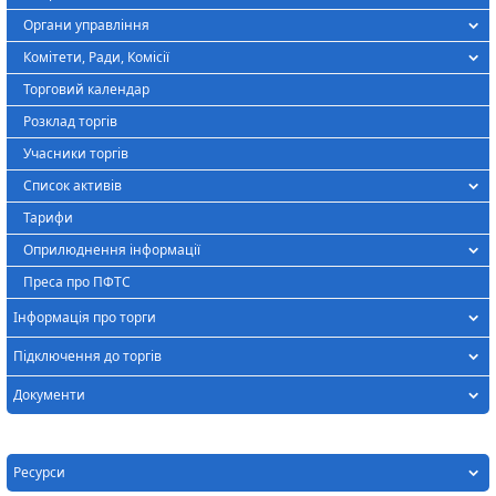
Органи управління
Комітети, Ради, Комісії
Торговий календар
Розклад торгів
Учасники торгів
Список активів
Тарифи
Оприлюднення інформації
Преса про ПФТС
Інформація про торги
Підключення до торгів
Документи
Ресурси