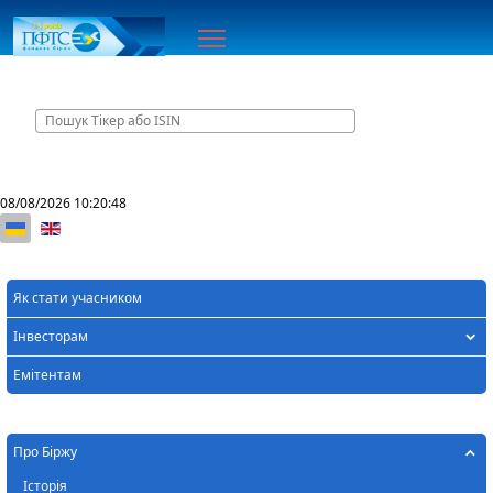
Головна
08/08/2026
10:20:48
Оберіть свою мову
Як стати учасником
Інвесторам
Емітентам
Про Біржу
Історія