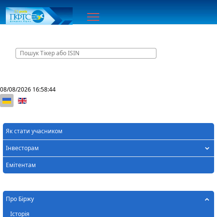
Головна
08/08/2026
16:58:44
Оберіть свою мову
Як стати учасником
Інвесторам
Емітентам
Про Біржу
Історія