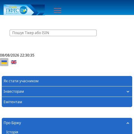
Головна
08/08/2026
22:30:35
Оберіть свою мову
Як стати учасником
Інвесторам
Емітентам
Про Біржу
Історія