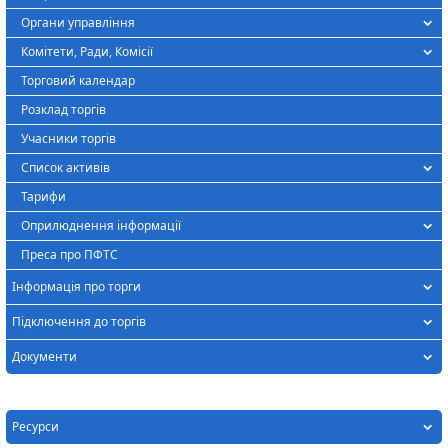
Органи управління
Комітети, Ради, Комісії
Торговий календар
Розклад торгів
Учасники торгів
Список активів
Тарифи
Оприлюднення інформації
Преса про ПФТС
Інформація про торги
Підключення до торгів
Документи
Ресурси