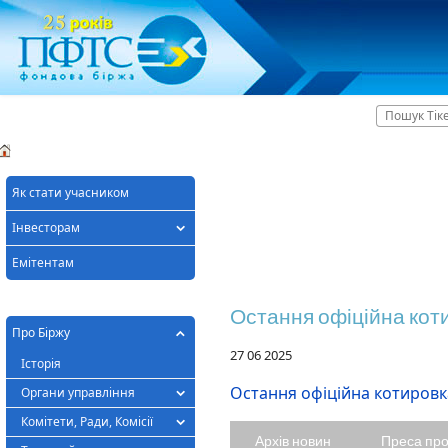
Головна
ПІДСУМКИ
ХІД ТОРГІВ
СПИСОК АКТИВІВ
УЧАСН
Як стати учасником
Інвесторам
Емітентам
Остання офіційна кот
Про Біржу
27 06 2025
Історія
Остання офіційна котировка
Органи управління
Комітети, Ради, Комісії
Архів новин
Преса пр