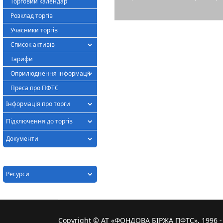
Торговий календар
Розклад торгів
Учасники торгів
Список активів
Тарифи
Оприлюднення інформації
Преса про ПФТС
Інформація про торги
Підключення до торгів
Документи
Ресурси
Copyright © АТ «ФОНДОВА БІРЖА ПФТС», 1996 - 