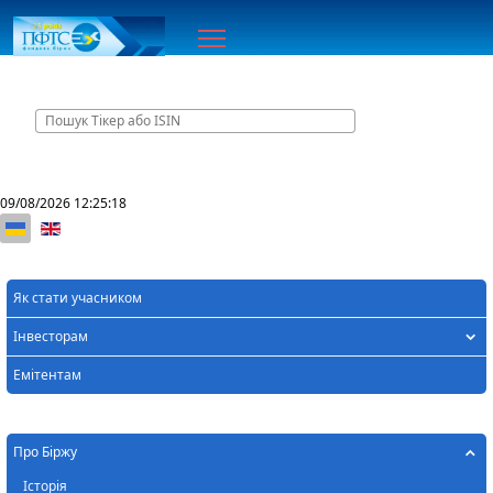
Головна
09/08/2026
12:25:18
Оберіть свою мову
Як стати учасником
Інвесторам
Емітентам
Про Біржу
Історія