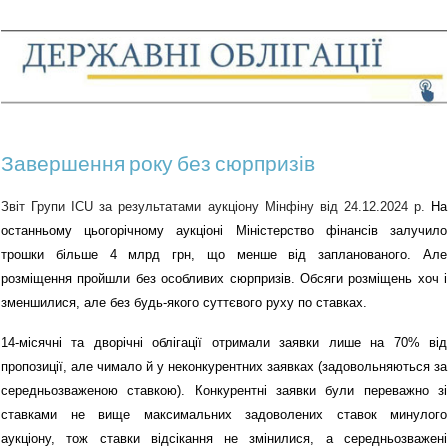
Завершення року без сюрпризів
Звіт Групи ICU за результатами аукціону Мінфіну від
24
.1
2
.2024 р.
На
останньому цьогорічному аукціоні Міністерство фінансів залучило
трошки більше 4 млрд грн, що менше від запланованого. Але
розміщення пройшли без особливих сюрпризів. Обсяги розміщень хоч і
зменшилися, але без будь-якого суттєвого руху по ставках.
14-місячні та дворічні облігації отримали заявки лише на 70% від
пропозиції, але чимало й у неконкурентних заявках (задовольняються за
середньозваженою ставкою). Конкурентні заявки були переважно зі
ставками не вище максимальних задоволених ставок минулого
аукціону, тож ставки відсікання не змінилися, а середньозважені