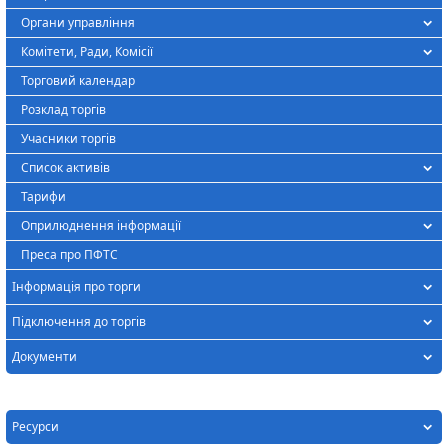
Органи управління
Комітети, Ради, Комісії
Торговий календар
Розклад торгів
Учасники торгів
Список активів
Тарифи
Оприлюднення інформації
Преса про ПФТС
Інформація про торги
Підключення до торгів
Документи
Ресурси